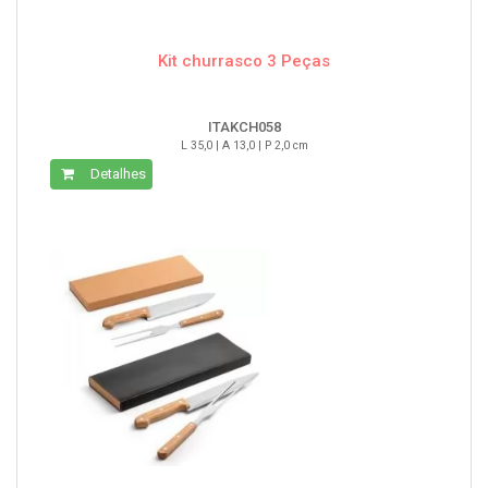
Kit churrasco 3 Peças
ITAKCH058
L 35,0 | A 13,0 | P 2,0 cm
Detalhes