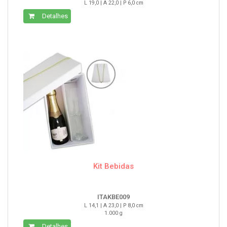
L 19,0 | A 22,0 | P 6,0 cm
Detalhes
Kit Bebidas
ITAKBE009
L 14,1 | A 23,0 | P 8,0 cm
1.000 g
Detalhes