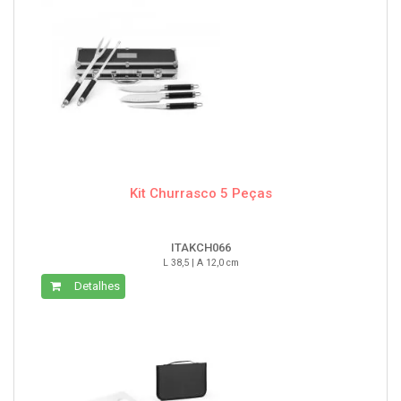
Kit Churrasco 5 Peças
ITAKCH066
L 38,5 | A 12,0 cm
Detalhes