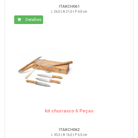
ITAKCH061
L 36,0 | A 21,0 | P 4,0 cm
Detalhes
kit churrasco 6 Peças
ITAKCH062
L 45,5 | A 16,0 | P 6,5 cm