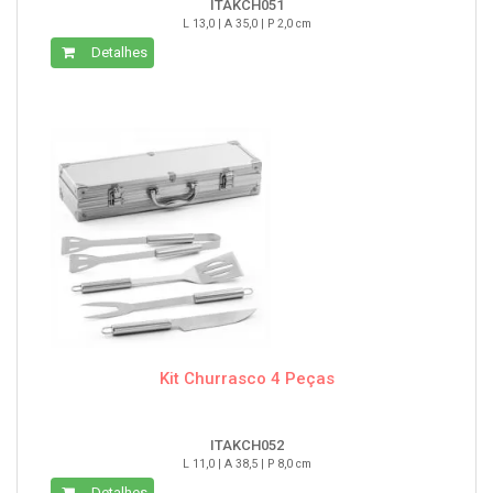
ITAKCH051
L 13,0 | A 35,0 | P 2,0 cm
Detalhes
Kit Churrasco 4 Peças
ITAKCH052
L 11,0 | A 38,5 | P 8,0 cm
Detalhes