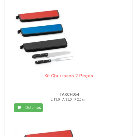
Kit Churrasco 2 Peças
ITAKCH054
L 13,0 | A 35,0 | P 2,0 cm
Detalhes