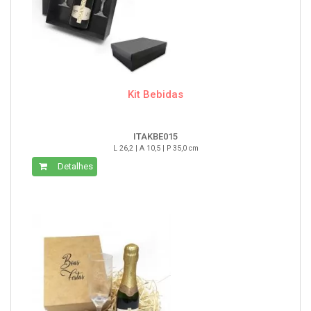
Kit Bebidas
ITAKBE015
L 26,2 | A 10,5 | P 35,0 cm
Detalhes