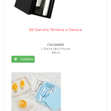
Kit Garrafa Térmica e Caneca
ITACAN025
L 23,0 | A 28,5 | P 9,0 cm
500 ml
Detalhes