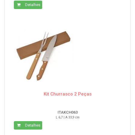
Detalhes
Kit Churrasco 2 Peças
ITAKCH063
L 6,7 | A 33,9 cm
Detalhes