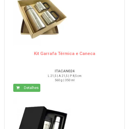
Kit Garrafa Térmica e Caneca
ITACAN024
L 21,5 | A 21,5 | P 8,5 cm
560 g | 350 ml
Detalhes