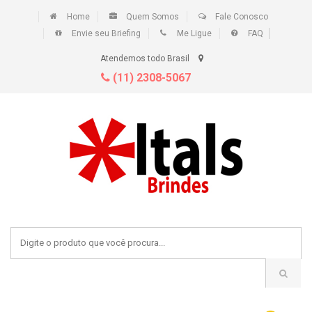
Home
Quem Somos
Fale Conosco
Envie seu Briefing
Me Ligue
FAQ
Atendemos todo Brasil
(11) 2308-5067