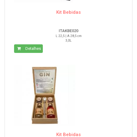
Kit Bebidas
ITAKBE020
L 22,5 | A 28,5 cm
3,0L
Detalhes
Kit Bebidas