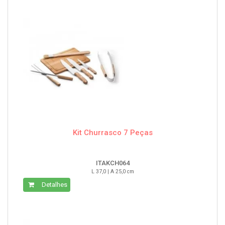
Kit Churrasco 7 Peças
ITAKCH064
L 37,0 | A 25,0 cm
Detalhes