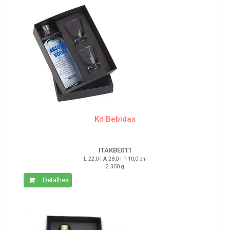
Kit Bebidas
ITAKBE011
L 22,0 | A 28,0 | P 10,0 cm
2.350 g
Detalhes