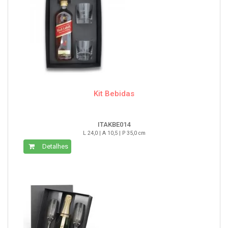
Kit Bebidas
ITAKBE014
L 24,0 | A 10,5 | P 35,0 cm
Detalhes