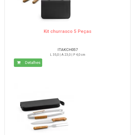
Kit churrasco 5 Peças
ITAKCH057
L 35,0 | A 23,0 | P 4,0 cm
Detalhes