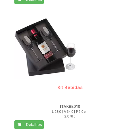
Kit Bebidas
ITAKBE010
L 28,0 | A 34,0 | P 9,0 cm
2.070 g
Detalhes