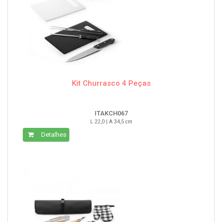
Kit Churrasco 4 Peças
ITAKCH067
L 22,0 | A 34,5 cm
Detalhes