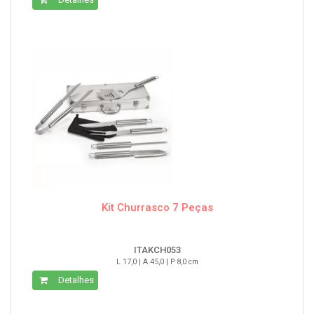
Kit Churrasco 7 Peças
ITAKCH053
L 17,0 | A 45,0 | P 8,0 cm
Detalhes