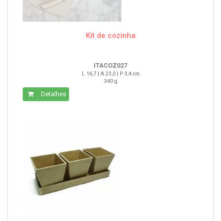
Kit de cozinha
ITACOZ027
L 16,7 | A 23,0 | P 3,4 cm
340 g
Detalhes