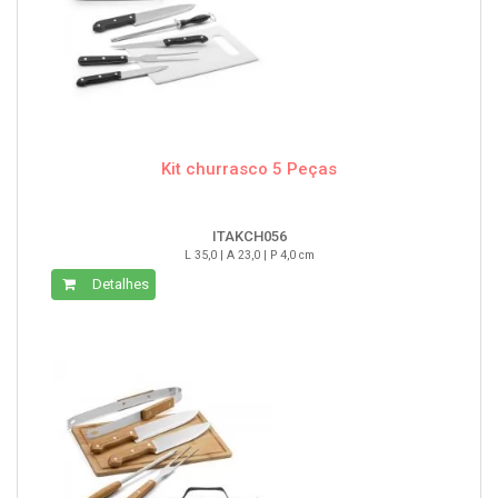
Kit churrasco 5 Peças
ITAKCH056
L 35,0 | A 23,0 | P 4,0 cm
Detalhes