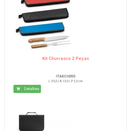
Kit Churrasco 2 Peças
ITAKCH055
L 35,0 | A 13,0 | P 2,0 cm
Detalhes