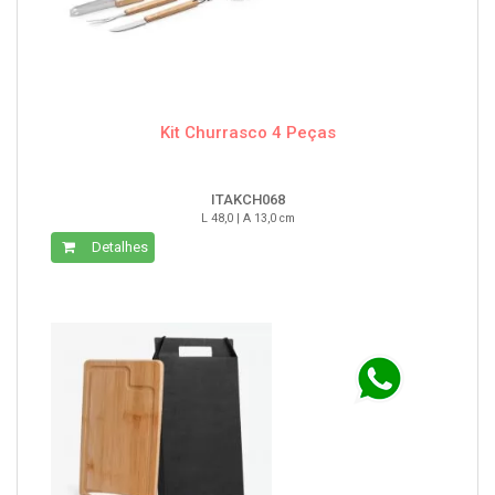
Kit Churrasco 4 Peças
ITAKCH068
L 48,0 | A 13,0 cm
Detalhes