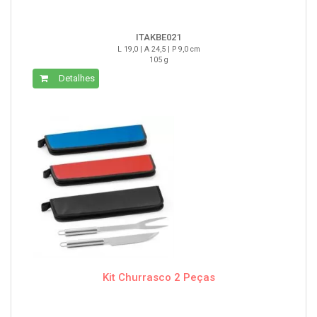
ITAKBE021
L 19,0 | A 24,5 | P 9,0 cm
105 g
Detalhes
Kit Churrasco 2 Peças