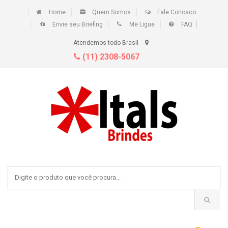
Home
Quem Somos
Fale Conosco
Envie seu Briefing
Me Ligue
FAQ
Atendemos todo Brasil
(11) 2308-5067