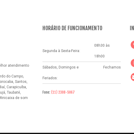
HORÁRIO DE FUNCIONAMENTO
I
08h30 às
Segunda à Sexta-Feira:
18h00
elhor atendimento
Sábados, Domingos e
Fechamos
rdo do Campo,
Feriados:
orocaba, Santos,
aí, Carapicuíba,
Fone:
(11) 2308-5067
ujá, Taubaté,
Minicaixa de som