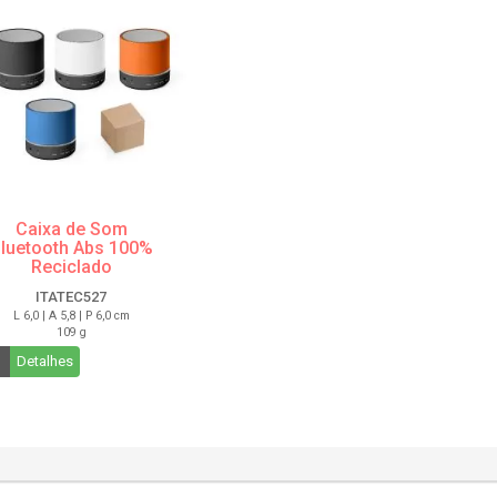
Caixa de Som
luetooth Abs 100%
Reciclado
ITATEC527
L 6,0 | A 5,8 | P 6,0 cm
109 g
Detalhes