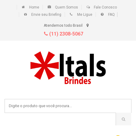
Home
Quem Somos
Fale Conosco
Envie seu Briefing
Me Ligue
FAQ
Atendemos todo Brasil
(11) 2308-5067