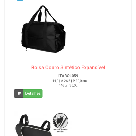
Bolsa Couro Sintético Expansível
ITABOL059
L 44,0 | A 26,5 | P 20,0 cm
446 g | 36,0L
Detalhes