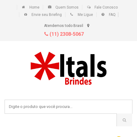
Home
Quem Somos
Fale Conosco
Envie seu Briefing
Me Ligue
FAQ
Atendemos todo Brasil
(11) 2308-5067