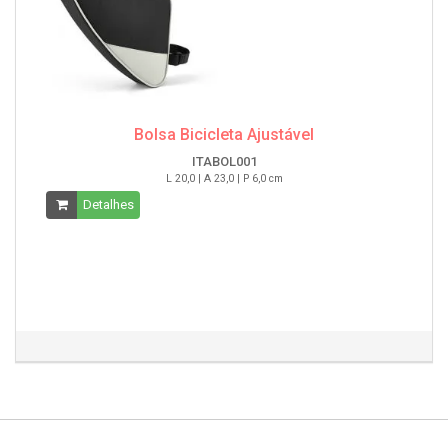
Bolsa Bicicleta Ajustável
ITABOL001
L 20,0 | A 23,0 | P 6,0 cm
Detalhes