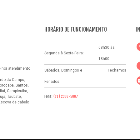
HORÁRIO DE FUNCIONAMENTO
I
08h30 às
Segunda à Sexta-Feira:
18h00
elhor atendimento
Sábados, Domingos e
Fechamos
rdo do Campo,
Feriados:
orocaba, Santos,
aí, Carapicuíba,
Fone:
(11) 2308-5067
ujá, Taubaté,
Escova de cabelo