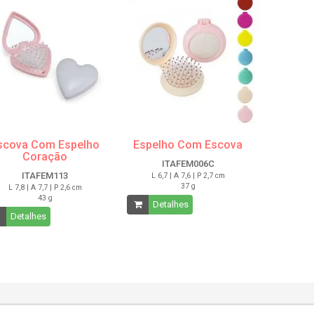
scova Com Espelho
Espelho Com Escova
Coração
ITAFEM006C
ITAFEM113
L 6,7 | A 7,6 | P 2,7 cm
37 g
L 7,8 | A 7,7 | P 2,6 cm
43 g
Detalhes
Detalhes