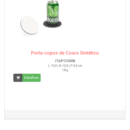
Porta-copos de Couro Sintético
ITAPCO008
L 10,0 | A 10,0 | P 0,4 cm
18 g
Detalhes