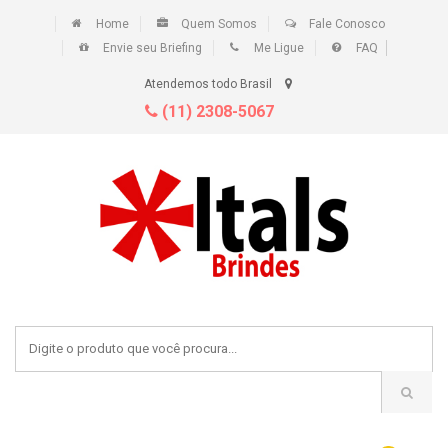
Home
Quem Somos
Fale Conosco
Envie seu Briefing
Me Ligue
FAQ
Atendemos todo Brasil
(11) 2308-5067