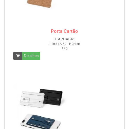
Porta Cartão
ITAPCA046
L 10,5 | A 8,2 | P 0,4 cm
17 g
Detalhes