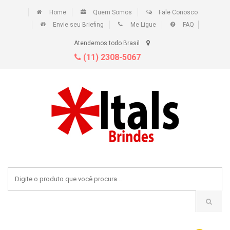
Home
Quem Somos
Fale Conosco
Envie seu Briefing
Me Ligue
FAQ
Atendemos todo Brasil
(11) 2308-5067