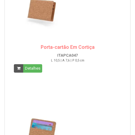
Porta-cartão Em Cortiça
ITAPCA047
L 10,5 | A 7,6 | P 0,5 cm
Detalhes