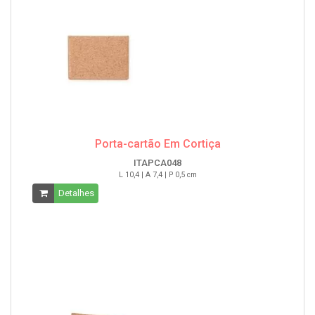
Porta-cartão Em Cortiça
ITAPCA048
L 10,4 | A 7,4 | P 0,5 cm
Detalhes