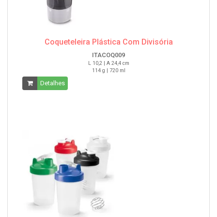
Coqueteleira Plástica Com Divisória
ITACOQ009
L 10,2 | A 24,4 cm
114 g | 720 ml
Detalhes