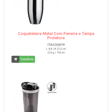
Coqueteleira Metal Com Peneira e Tampa
Protetora
ITACOQ019
L 8,4 | A 22,5 cm
224 g | 750 ml
Detalhes