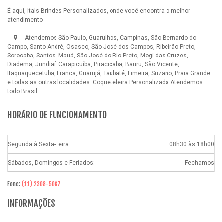
É aqui, Itals Brindes Personalizados, onde você encontra o melhor
atendimento
Atendemos São Paulo, Guarulhos, Campinas, São Bernardo do
Campo, Santo André, Osasco, São José dos Campos, Ribeirão Preto,
Sorocaba, Santos, Mauá, São José do Rio Preto, Mogi das Cruzes,
Diadema, Jundiaí, Carapicuíba, Piracicaba, Bauru, São Vicente,
Itaquaquecetuba, Franca, Guarujá, Taubaté, Limeira, Suzano, Praia Grande
e todas as outras localidades.
Coqueteleira Personalizada
Atendemos
todo Brasil.
HORÁRIO DE FUNCIONAMENTO
Segunda à Sexta-Feira:
08h30 às 18h00
Sábados, Domingos e Feriados:
Fechamos
Fone:
(11) 2308-5067
INFORMAÇÕES