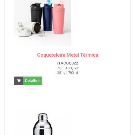
Coqueteleira Metal Térmica
ITACOQ022
L 9,9 | A 23,3 cm
351 g | 700 ml
Detalhes