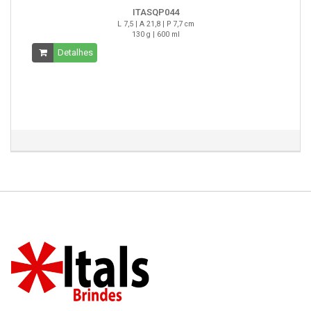
ITASQP044
L 7,5 | A 21,8 | P 7,7 cm
130 g | 600 ml
Detalhes