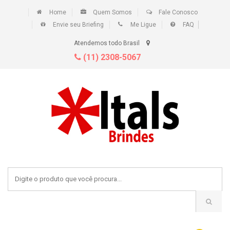
Home
Quem Somos
Fale Conosco
Envie seu Briefing
Me Ligue
FAQ
Atendemos todo Brasil
(11) 2308-5067