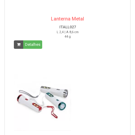
Lanterna Metal
ITALL027
L 2,4 | A 8,6 cm
44 g
Detalhes