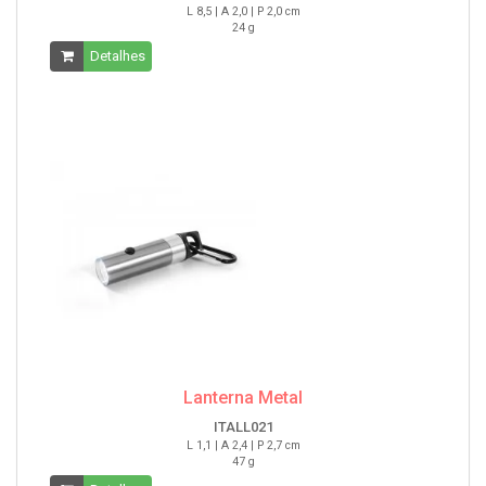
L 8,5 | A 2,0 | P 2,0 cm
24 g
Detalhes
Lanterna Metal
ITALL021
L 1,1 | A 2,4 | P 2,7 cm
47 g