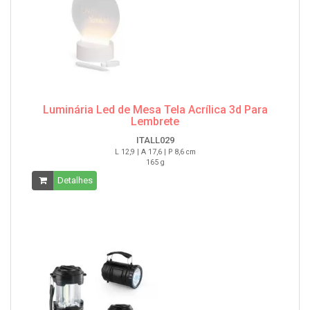
Luminária Led de Mesa Tela Acrílica 3d Para
Lembrete
ITALL029
L 12,9 | A 17,6 | P 8,6 cm
165 g
Detalhes