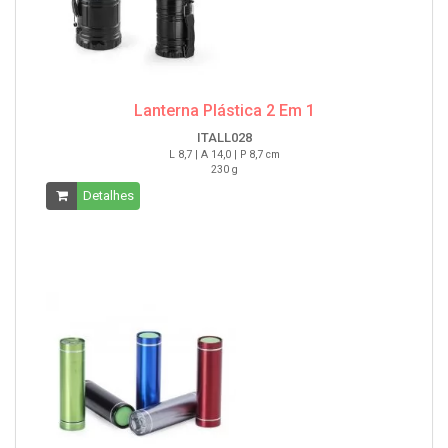
Lanterna Plástica 2 Em 1
ITALL028
L 8,7 | A 14,0 | P 8,7 cm
230 g
Detalhes