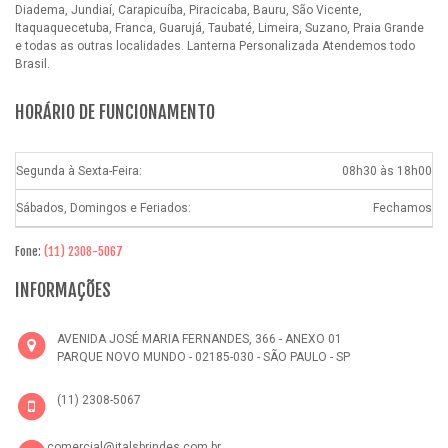
Diadema, Jundiaí, Carapicuíba, Piracicaba, Bauru, São Vicente,
Itaquaquecetuba, Franca, Guarujá, Taubaté, Limeira, Suzano, Praia Grande
e todas as outras localidades.
Lanterna Personalizada
Atendemos todo
Brasil.
HORÁRIO DE FUNCIONAMENTO
Segunda à Sexta-Feira:
08h30 às 18h00
Sábados, Domingos e Feriados:
Fechamos
Fone:
(11) 2308-5067
INFORMAÇÕES
AVENIDA JOSÉ MARIA FERNANDES, 366 - ANEXO 01
PARQUE NOVO MUNDO - 02185-030 - SÃO PAULO - SP
(11) 2308-5067
comercial@italsbrindes.com.br