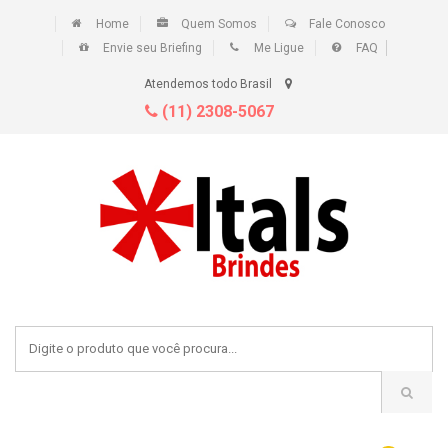
Home
Quem Somos
Fale Conosco
Envie seu Briefing
Me Ligue
FAQ
Atendemos todo Brasil
(11) 2308-5067