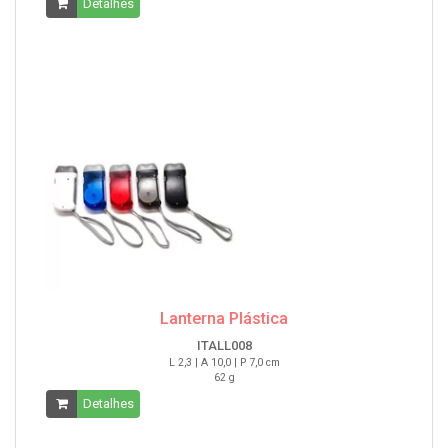
Detalhes
Lanterna Plástica
ITALL008
L 2,3 | A 10,0 | P 7,0 cm
62 g
Detalhes