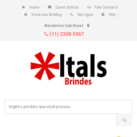
Home
Quem Somos
Fale Conosco
Envie seu Briefing
Me Ligue
FAQ
Atendemos todo Brasil
(11) 2308-5067