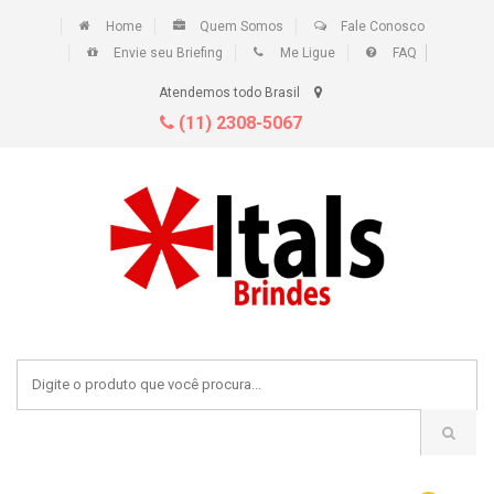
Home
Quem Somos
Fale Conosco
Envie seu Briefing
Me Ligue
FAQ
Atendemos todo Brasil
(11) 2308-5067