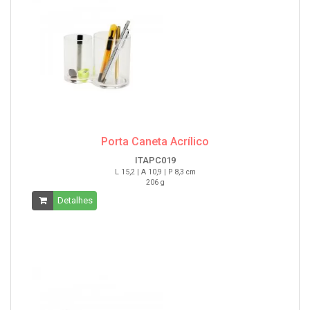
Porta Caneta Acrílico
ITAPC019
L 15,2 | A 10,9 | P 8,3 cm
206 g
Detalhes