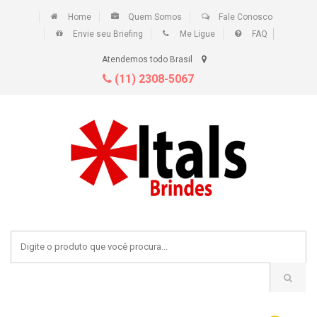
Home
Quem Somos
Fale Conosco
Envie seu Briefing
Me Ligue
FAQ
Atendemos todo Brasil
(11) 2308-5067