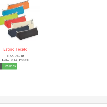
Estojo Tecido
ITAKIDS010
L 21,0 | A 8,5 | P 6,5 cm
Detalhes