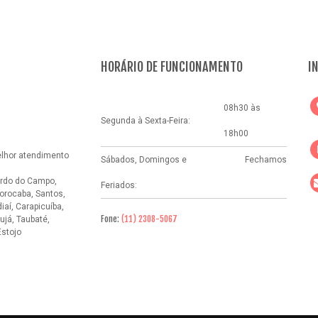
HORÁRIO DE FUNCIONAMENTO
I
08h30 às
Segunda à Sexta-Feira:
18h00
elhor atendimento
Sábados, Domingos e
Fechamos
rdo do Campo,
Feriados:
orocaba, Santos,
aí, Carapicuíba,
Fone:
(11) 2308-5067
ujá, Taubaté,
Estojo