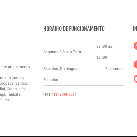
HORÁRIO DE FUNCIONAMENTO
I
08h30 às
Segunda à Sexta-Feira:
18h00
elhor atendimento
Sábados, Domingos e
Fechamos
rdo do Campo,
Feriados:
orocaba, Santos,
aí, Carapicuíba,
Fone:
(11) 2308-5067
ujá, Taubaté,
it lápis