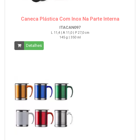
Caneca Plástica Com Inox Na Parte Interna
ITACAN097
L 11,4 | A 11,0 | P 27,0 cm
145 g | 350 ml
Detalhes