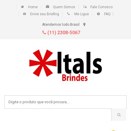
Home
Quem Somos
Fale Conosco
Envie seu Briefing
Me Ligue
FAQ
Atendemos todo Brasil
(11) 2308-5067