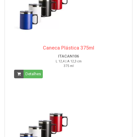
Caneca Plástica 375ml
ITACAN106
L 12,4 | A 12,3 cm
375 ml
Detalhes