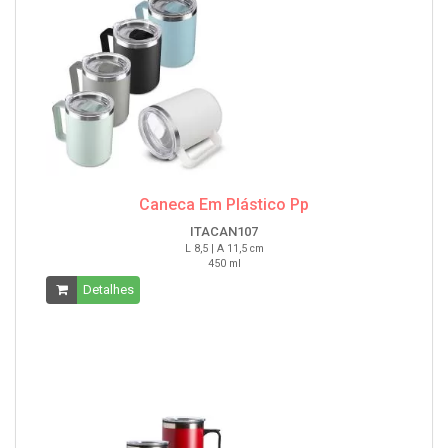
Caneca Em Plástico Pp
ITACAN107
L 8,5 | A 11,5 cm
450 ml
Detalhes