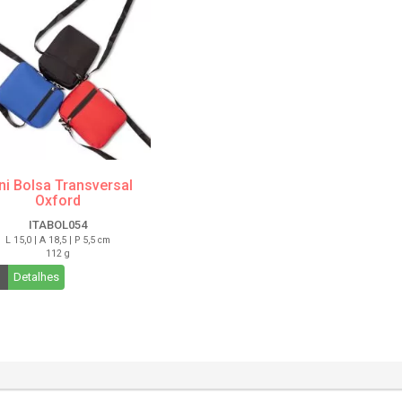
ni Bolsa Transversal
Oxford
ITABOL054
L 15,0 | A 18,5 | P 5,5 cm
112 g
Detalhes