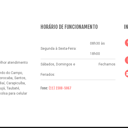
HORÁRIO DE FUNCIONAMENTO
I
08h30 às
Segunda à Sexta-Feira:
18h00
elhor atendimento
Sábados, Domingos e
Fechamos
rdo do Campo,
Feriados:
orocaba, Santos,
aí, Carapicuíba,
Fone:
(11) 2308-5067
ujá, Taubaté,
Bolsa para celular