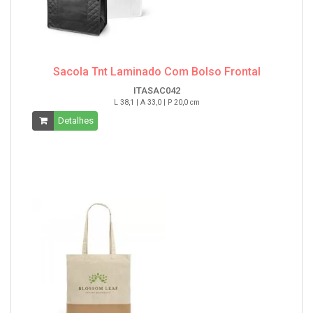
Sacola Tnt Laminado Com Bolso Frontal
ITASAC042
L 38,1 | A 33,0 | P 20,0 cm
Detalhes