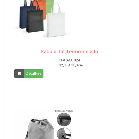
Sacola Tnt Termo-selado
ITASAC024
L 32,0 | A 38,0 cm
Detalhes