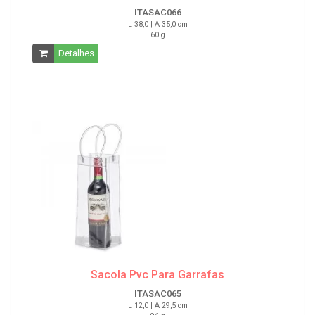
ITASAC066
L 38,0 | A 35,0 cm
60 g
Detalhes
Sacola Pvc Para Garrafas
ITASAC065
L 12,0 | A 29,5 cm