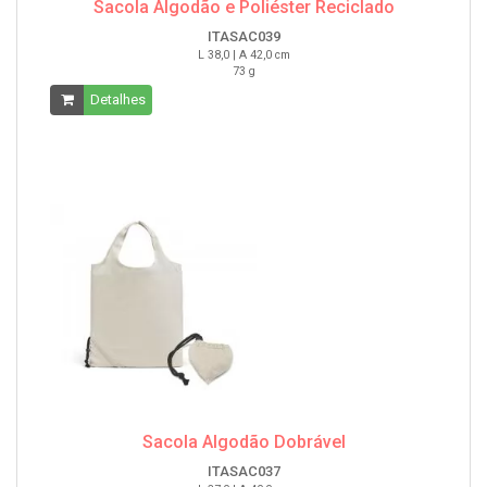
Sacola Algodão e Poliéster Reciclado
ITASAC039
L 38,0 | A 42,0 cm
73 g
Detalhes
Sacola Algodão Dobrável
ITASAC037