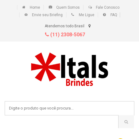
Home
Quem Somos
Fale Conosco
Envie seu Briefing
Me Ligue
FAQ
Atendemos todo Brasil
(11) 2308-5067