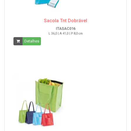
Sacola Tnt Dobrável
ITASAC016
L 36,0 | A 41,0 | P 8,0 cm
Detalhes