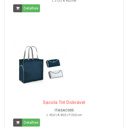
L 37,0 | A 40,0 cm
Detalhes
Sacola Tnt Dobrável
ITASAC035
L 45,0 | A 40,0 | P 20,0 cm
Detalhes