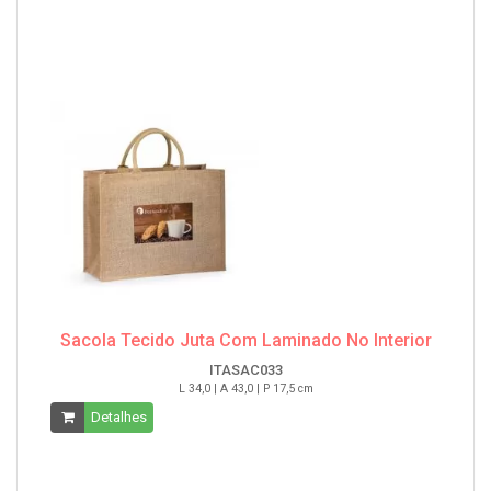
Sacola Tecido Juta Com Laminado No Interior
ITASAC033
L 34,0 | A 43,0 | P 17,5 cm
Detalhes