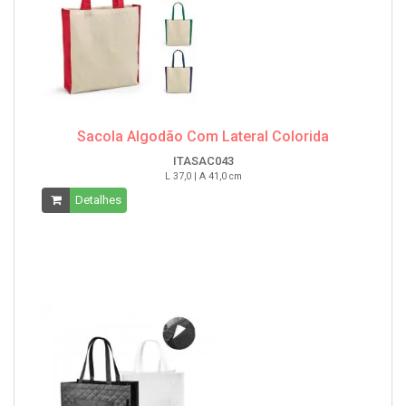
Sacola Algodão Com Lateral Colorida
ITASAC043
L 37,0 | A 41,0 cm
Detalhes