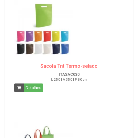
Sacola Tnt Termo-selado
ITASAC030
L 25,0 | A 35,0 | P 8,0 cm
Detalhes