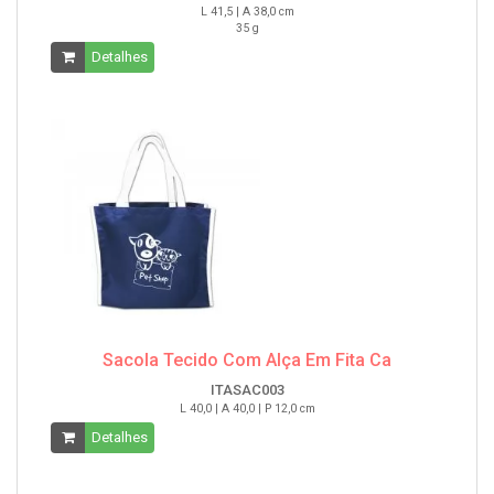
L 41,5 | A 38,0 cm
35 g
Detalhes
Sacola Tecido Com Alça Em Fita Ca
ITASAC003
L 40,0 | A 40,0 | P 12,0 cm
Detalhes