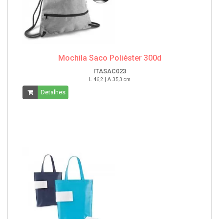
Mochila Saco Poliéster 300d
ITASAC023
L 46,2 | A 35,3 cm
Detalhes