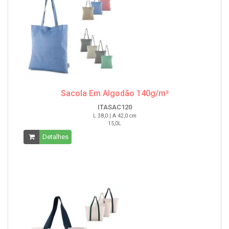
Sacola Em Algodão 140g/m²
ITASAC120
L 38,0 | A 42,0 cm
15,0L
Detalhes