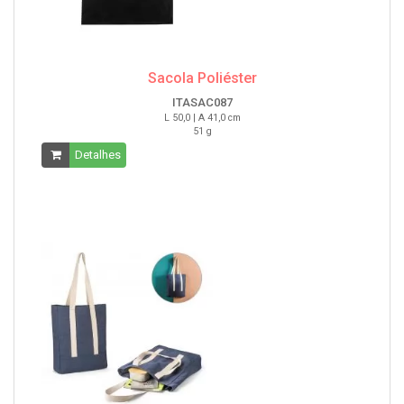
Sacola Poliéster
ITASAC087
L 50,0 | A 41,0 cm
51 g
Detalhes