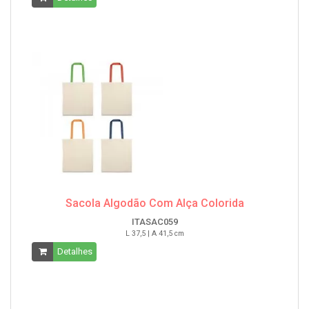
Sacola Algodão Com Alça Colorida
ITASAC059
L 37,5 | A 41,5 cm
Detalhes