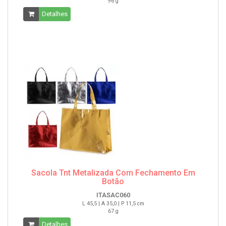
96 g
Detalhes
Sacola Tnt Metalizada Com Fechamento Em
Botão
ITASAC060
L 45,5 | A 35,0 | P 11,5 cm
67 g
Detalhes