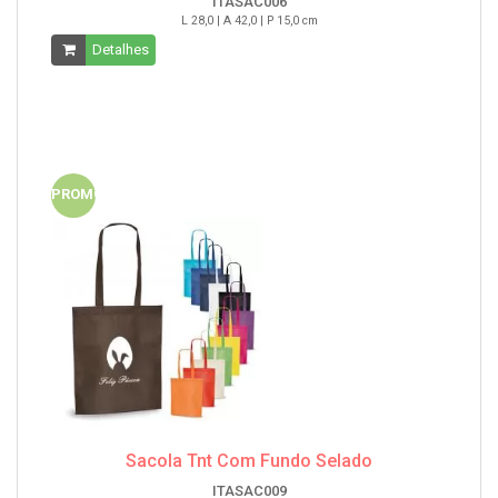
ITASAC006
L 28,0 | A 42,0 | P 15,0 cm
Detalhes
PROMO
Sacola Tnt Com Fundo Selado
ITASAC009