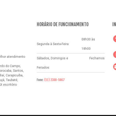
HORÁRIO DE FUNCIONAMENTO
I
08h30 às
Segunda à Sexta-Feira:
18h00
elhor atendimento
Sábados, Domingos e
Fechamos
rdo do Campo,
Feriados:
orocaba, Santos,
aí, Carapicuíba,
Fone:
(11) 2308-5067
ujá, Taubaté,
it escritório