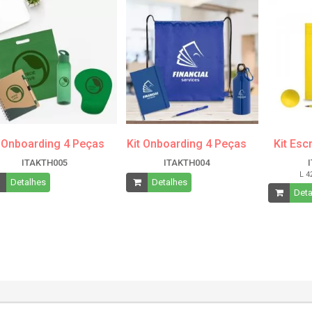
t Onboarding 4 Peças
Kit Onboarding 4 Peças
Kit Esc
ITAKTH005
ITAKTH004
L 4
Detalhes
Detalhes
Deta