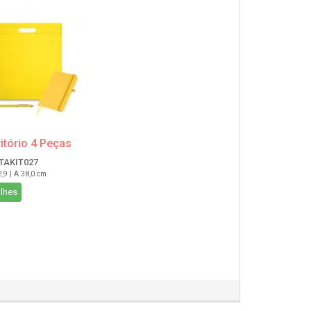
ritório 4 Peças
ITAKIT027
2,9 | A 38,0 cm
lhes