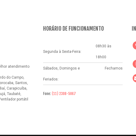
HORÁRIO DE FUNCIONAMENTO
I
08h30 às
Segunda à Sexta-Feira:
18h00
elhor atendimento
Sábados, Domingos e
Fechamos
rdo do Campo,
Feriados:
orocaba, Santos,
aí, Carapicuíba,
Fone:
(11) 2308-5067
ujá, Taubaté,
Ventilador portátil