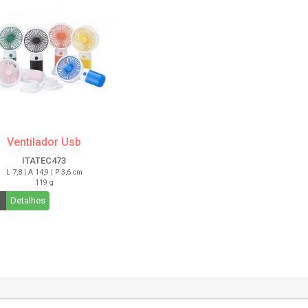
Ventilador Usb
ITATEC473
L 7,8 | A 14,9 | P 3,6 cm
119 g
Detalhes