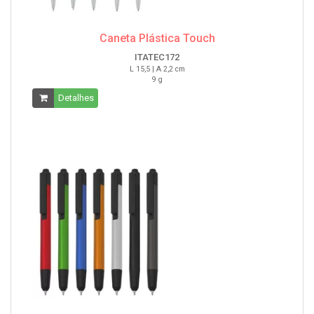
Caneta Plástica Touch
ITATEC172
L 15,5 | A 2,2 cm
9 g
Detalhes