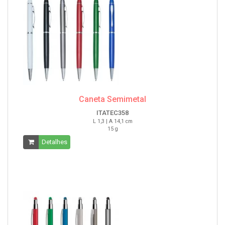
Caneta Semimetal
ITATEC358
L 1,3 | A 14,1 cm
15 g
Detalhes