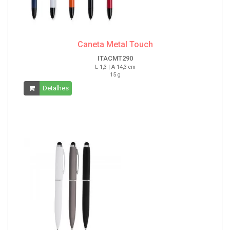
Caneta Metal Touch
ITACMT290
L 1,3 | A 14,3 cm
15 g
Detalhes