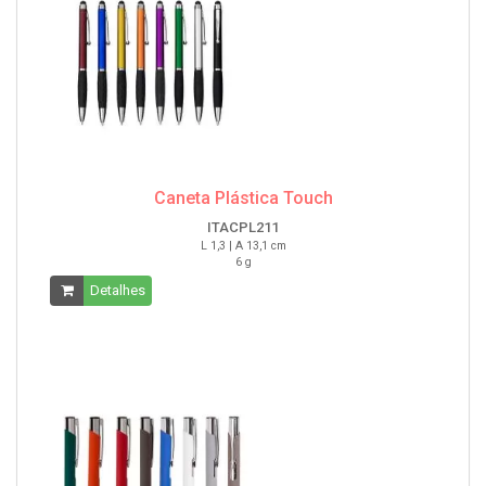
Caneta Plástica Touch
ITACPL211
L 1,3 | A 13,1 cm
6 g
Detalhes