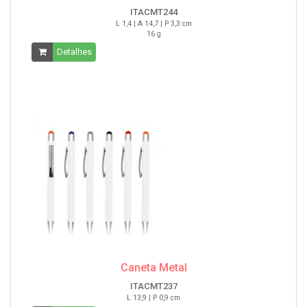
ITACMT244
L 1,4 | A 14,7 | P 3,3 cm
16 g
Detalhes
Caneta Metal
ITACMT237
L 13,9 | P 0,9 cm