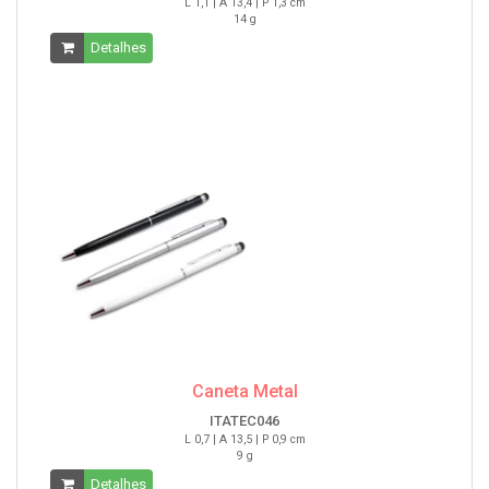
L 1,1 | A 13,4 | P 1,3 cm
14 g
Detalhes
Caneta Metal
ITATEC046
L 0,7 | A 13,5 | P 0,9 cm
9 g
Detalhes