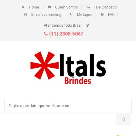
Home
Quem Somos
Fale Conosco
Envie seu Briefing
Me Ligue
FAQ
Atendemos todo Brasil
(11) 2308-5067