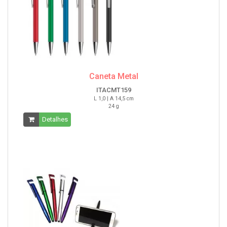
Caneta Metal
ITACMT159
L 1,0 | A 14,5 cm
24 g
Detalhes