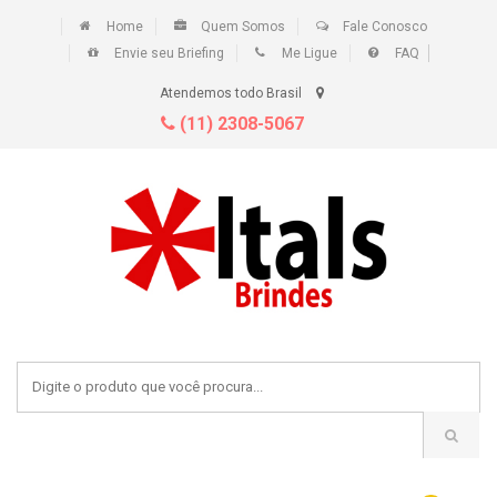
Home
Quem Somos
Fale Conosco
Envie seu Briefing
Me Ligue
FAQ
Atendemos todo Brasil
(11) 2308-5067