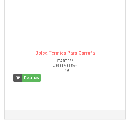
Bolsa Térmica Para Garrafa
ITABT086
L 35,8 | A 35,5 cm
118 g
Detalhes