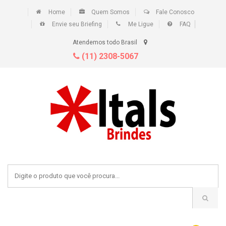
Home
Quem Somos
Fale Conosco
Envie seu Briefing
Me Ligue
FAQ
Atendemos todo Brasil
(11) 2308-5067